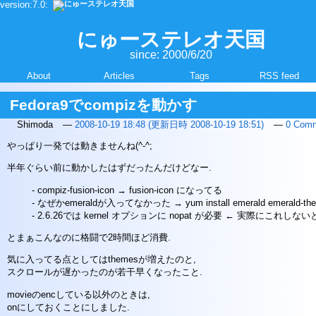
version:7.0:
本
文
を
にゅーステレオ天国
読
since: 2000/6/20
み
飛
About
Articles
Tags
RSS feed
ば
す
Fedora9でcompizを動かす
Shimoda
2008-10-19 18:48
(更新日時
2008-10-19 18:51
)
0 Com
やっぱり一発では動きませんね(^-^;
半年ぐらい前に動かしたはずだったんだけどなー.
compiz-fusion-icon → fusion-icon になってる
なぜかemeraldが入ってなかった → yum install emerald emerald-th
2.6.26では kernel オプションに nopat が必要 ← 実際にこれしな
とまぁこんなのに格闘で2時間ほど消費.
気に入ってる点としてはthemesが増えたのと,
スクロールが遅かったのが若干早くなったこと.
movieのencしている以外のときは,
onにしておくことにしました.