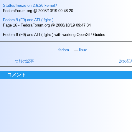
Stutter/freeze on 2.6.26 kernel?
FedoraForum.org @ 2008/10/19 09:48:20
Fedora 9 (F9) and ATI ( fglrx )
Page 16 - FedoraForum.org @ 2008/10/19 09:47:34
Fedora 9 (F9) and ATI ( fglrx ) with working OpenGL! Guides
fedora
linux
一つ前の記事
次の記
コメント