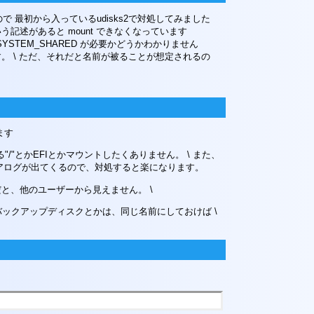
るので 最初から入っているudisks2で対処してみました
lave という記述があると mount できなくなっています
_FILESYSTEM_SHARED が必要かどうかわかりません
合に使えます。 \ ただ、それだと名前が被ることが想定されるの
ます
る"/"とかEFIとかマウントしたくありません。 \ また、
 \ ダイアログが出てくるので、対処すると楽になります。
 これだと、他のユーザーから見えません。 \
ばバックアップディスクとかは、同じ名前にしておけば \