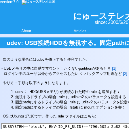
version:7.0:
本
文
を
にゅーステレ
読
since: 2000/6/20
み
飛
About
Articles
ば
す
udev: USB接続HDDを無視する。固定pa
次のような場合にはudevを修正すると便利でした。
USBメモリの中に自動でマウントしたくないpartitionがあるとき
[
1
]
ログイン中のユーザ以外からアクセスしたい <- バックアップ用途など
[
2
]
やり方・手順は以下のようになります。
udev に HDD(USBメモリ) が接続された時の rule を追加する \
無視するドライブの場合: rule に udisks2 のパラメータを設定する
固定pathにするドライブの場合: rule に udisk2 のパラメータを設
固定pathにするドライブの場合: fstab に mount オプションを書く
OSはUbuntu 17.10です。作った rule ファイルはこちら:
SUBSYSTEM=="block", ENV{ID_FS_UUID}=="796c505a-2a82-43c