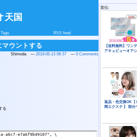
宣伝:
オ天国
Tags
RSS feed
thにマウントする
Shimoda
2019-05-13 08:37
0 Comments
定する
a-a6c7-e7a6f9b49107", \
