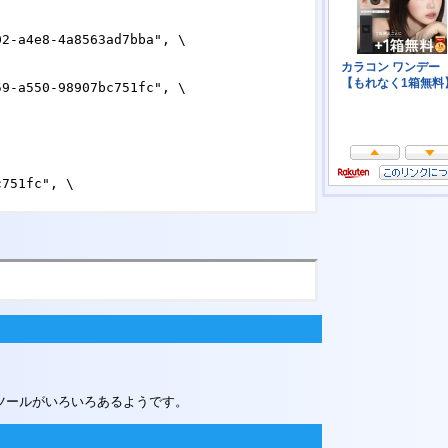
2-a4e8-4a8563ad7bba", \

9-a550-98907bc751fc", \

751fc", \

 ツールがいろいろあるようです。