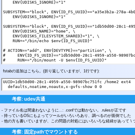
    ENV{UDISKS_IGNORE}="1"

SUBSYSTEM=="block", ENV{ID_FS_UUID}=="a35e3b2a-278a-4b0
    ENV{UDISKS_IGNORE}="1"

SUBSYSTEM=="block", ENV{ID_FS_UUID}=="1db50d00-28c1-495
    ENV{UDISKS_NAME}="home", \

    ENV{UDISKS_FILESYSTEM_SHARED}="1", \

    RUN+="/bin/echo $env{ID_FS_UUID}"

# ACTION=="add", ENV{DEVTYPE}=="partition", \

#     ENV{ID_FS_UUID}=="1db50d00-28c1-4959-a550-98907bc
#     RUN+="/bin/mount -U $env{ID_FS_UUID}"
fstabの追加はこちら。(折り返していますが、1行です):
UUID=1db50d00-28c1-4959-a550-98907bc751fc /home2 ext4

  defaults,noatime,noauto,x-gvfs-show 0 0
考察: udev共通
ファイル名は間違わないように...: .confでは動かない。.rulesが正です
持っているOSにもよってツールがいろいろあり、調べるのが面倒でした
他の方も書いていますが、この問題の対処にはいろいろな経緯があって \
考察: 固定pathでマウントする