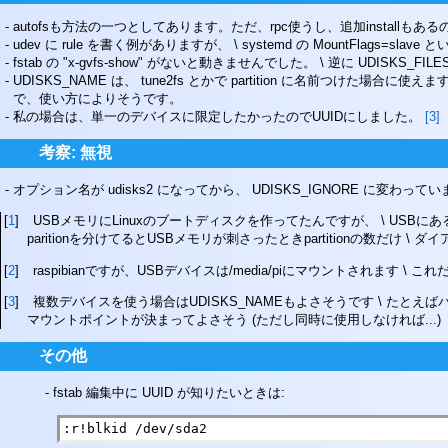
autofsも方法の一つとしてあります。ただ、rpc使うし、追加installもあ
udev に rule を書く例がありますが、 \ systemd の MountFlags=s
fstab の "x-gvfs-show" がないと動きませんでした。 \ 逆に UDISKS
UDISKS_NAME は、 tune2fs とかで partition に名前つけた場
で、使い方によりそうです。
私の場合は、単一のデバイスに限定したかったのでUUIDにしました。
[
3
]
考察: 無視
オプション名が udisks2 になってから、 UDISKS_IGNORE に変わってい
[
1
]
USBメモリにLinuxのブートディスクを作ってたんですが、 \ USBにあ
paritionを分けてるとUSBメモリが刺さったときpartitionの数だけ
[
2
]
raspibianですが、USBデバイスは/media/piにマウントされます \
[
3
]
複数デバイスを使う場合はUDISKS_NAMEもよさそうです \ たとえ
マウントポイントが決まってよさそう (ただし同時に使用しなければ...)
その他
fstab 編集中に UUID が知りたいときは:
:r!blkid /dev/sda2