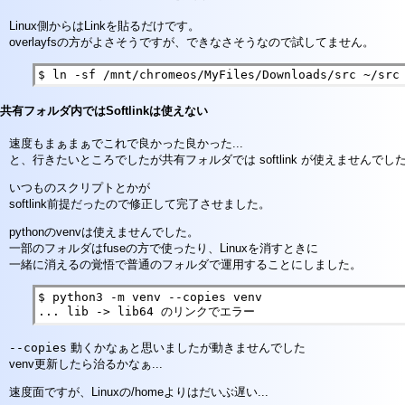
Linux側からはLinkを貼るだけです。
overlayfsの方がよさそうですが、できなさそうなので試してません。
$
ln
-sf
/mnt/chromeos/MyFiles/Downloads/src
共有フォルダ内ではSoftlinkは使えない
速度もまぁまぁでこれで良かった良かった...
と、行きたいところでしたが共有フォルダでは softlink が使えませんでし
いつものスクリプトとかが
softlink前提だったので修正して完了させました。
pythonのvenvは使えませんでした。
一部のフォルダはfuseの方で使ったり、Linuxを消すときに
一緒に消えるの覚悟で普通のフォルダで運用することにしました。
$
python3
-m
venv
--copies
venv

...
lib
->
lib64
--copies
動くかなぁと思いましたが動きませんでした
venv更新したら治るかなぁ...
速度面ですが、Linuxの/homeよりはだいぶ遅い...