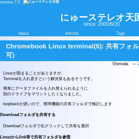
version:7.0:
本
文
を
にゅーステレオ天
読
since: 2000/6/20
み
飛
About
Articles
Tags
ば
す
Chromebook Linux terminal(5): 共有フ
可)
Shimoda
Linuxが固まることがありますが、
Terminalを入れ直すという解決策もあるそうです。
簡単にデータファイルを入れ替えられるように
別のドライブをマウントしたくなりました。
loopbackが遅いので、標準機能の共有フォルダで検討します
Downloadフォルダを共有する
Downloadフォルダで右クリックして共有を選択
Linuxからlink等で共有フォルダを参照