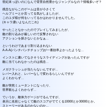
世紀末っぽいのになんで背景自然豊かなジャングルなの？情報多いぞ？
残念ながらこのゲームは音が小さくて
ヘルプミーとか言ってる気がしましたが、
このユダ様が何をいってるかはわかりませんでした。
(キャラ濃いよなんだこれ)
やったことなかったのでプレイしてみましたが、
敵の割り込みが厳しいので反撃されない
アクションを探さないとかなぁ...
というわけであまり割り込まれない
A-A-A(パンチパンチチョップ)が一番効率よかったような...
インストに書いてなさそうなスライディングがあったんですが
敵に当てられなかったのは残念...
メガクラッシュが当たらないんですが...
レバー入れと、レバーなしで変わるらしいんですが
よくわからず...
敵が突然ミュータントになったり、
世界観もよくわからず...
ていうか、敵体力ゲージがでるんですが、
表示に名前じゃなくて敵のスコアがでてくる10000とか30000とか。
ストーリーがあるのかないのか...