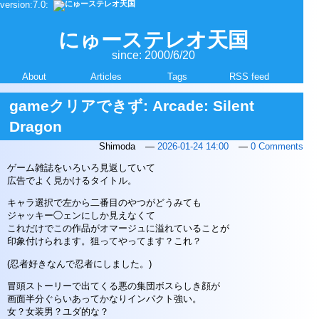
version:7.0:
本
文
を
にゅーステレオ天国
読
since: 2000/6/20
み
飛
About
Articles
Tags
RSS feed
ば
す
gameクリアできず: Arcade: Silent
Dragon
Shimoda
2026-01-24 14:00
0 Comments
ゲーム雑誌をいろいろ見返していて
広告でよく見かけるタイトル。
キャラ選択で左から二番目のやつがどうみても
ジャッキー◯ェンにしか見えなくて
これだけでこの作品がオマージュに溢れていることが
印象付けられます。狙ってやってます？これ？
(忍者好きなんで忍者にしました。)
冒頭ストーリーで出てくる悪の集団ボスらしき顔が
画面半分ぐらいあってかなりインパクト強い。
女？女装男？ユダ的な？