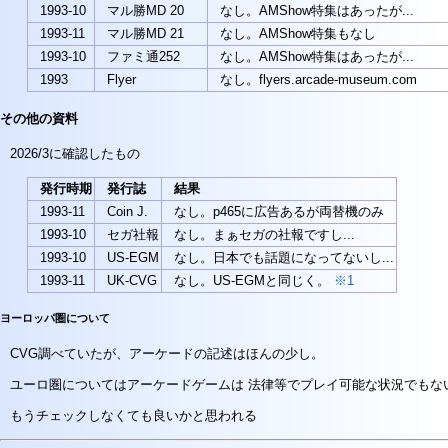
1993-10
マル勝MD 20
なし。AMShow特集はあったが...
1993-11
マル勝MD 21
なし。AMShow特集もなし
1993-10
ファミ通252
なし。AMShow特集はあったが...
1993
Flyer
なし。flyers.arcade-museum.com
その他の資料
2026/3に確認したもの
発行時期
発行誌
結果
1993-11
Coin J.
なし。p465に広告あるが両替機のみ
1993-10
セガ社報
なし。まぁセガの社報ですし...
1993-10
US-EGM
なし。日本でも話題になってないし...
1993-11
UK-CVG
なし。US-EGMと同じく。
※1
ヨーロッパ圏について
CVG調べていたが、アーケードの記述はほんの少し。
ユーロ圏についてはアーケードゲームは 法律等でプレイ可能な状況でもな
もうチェックしなくても良いかと思われる