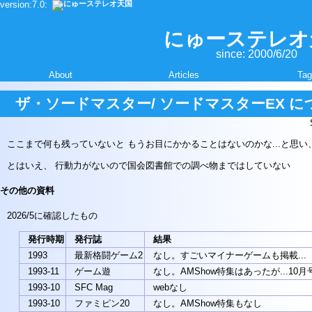
version:7.0:
本
文
を
にゅーステレオ
読
since: 2000/6/20
み
飛
About
Articles
Tag
ば
す
ザ・ソードマスター/ ソードマスターEX に
ここまで何も残っていないと もうお目にかかることはないのかな...と思
とはいえ、 行動力がないので国会図書館での調べ物まではしていない
その他の資料
2026/5に確認したもの
発行時期
発行誌
結果
1993
最新格闘ゲーム2
なし。すごいマイナーゲームも掲載...
1993-11
ゲーム遊
なし。AMShow特集はあったが...10月
1993-10
SFC Mag
webなし
1993-10
ファミピン20
なし。AMShow特集もなし