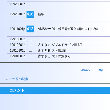
19920601p
418
19920101p
新年
412
19911001p
AMShow 29、総目録405-9 期待 ストII 2位
19910601p
...
.
19910201p
...
古すぎる ダブルドラゴンIII 6位...
19910101p
...
古すぎる ストII以前
19901001p
...
古すぎる 大工の源さん...
arcade
log
一つ前の記事
コメント