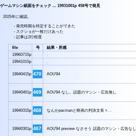
ゲームマシン紙面をチェック ... 19931001p 458号で発見
2025年に確認。
発売時期を特定することができた
スクショが一枚だけあった
記事は2行程度
file
号
結果・所感
19960715p
.
19941015p
.
470
19940415p
AOU'94
469
19940401p
AOU'94 なし。話題のマシン・広告無し
468
19940315p
なんかpacmanと映画の判決文長々...
467
19940301p
AOU'94 preview なさそう 話題のマシン・広告な